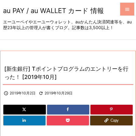
au PAY / au WALLET カード 情報


エーユーペイやエーユーウォレット、auかんたん決済関連等を、au
歴23年以上の管理人が書くブログ。記事数は3,500以上！
メニュ

サイド

前へ

[新生銀行] Tポイントプログラムのエントリーを行
次へ
った！ [2019年10月]

検索

2019年10月2日

2019年10月29日
Copy