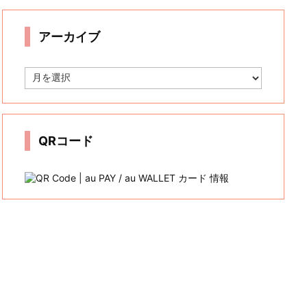
リ
ー
アーカイブ
ア
ー
カ
イ
ブ
QRコード