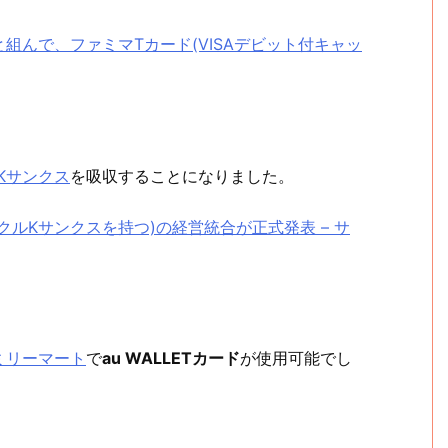
組んで、ファミマTカード(VISAデビット付キャッ
Kサンクス
を吸収することになりました。
ルKサンクスを持つ)の経営統合が正式発表 – サ
ミリーマート
で
au WALLETカード
が使用可能でし