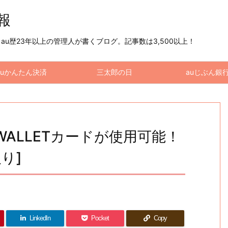
情報
u歴23年以上の管理人が書くブログ。記事数は3,500以上！
auかんたん決済
三太郎の日
auじぶん銀
WALLETカードが使用可能！
り]
LinkedIn
Pocket
Copy