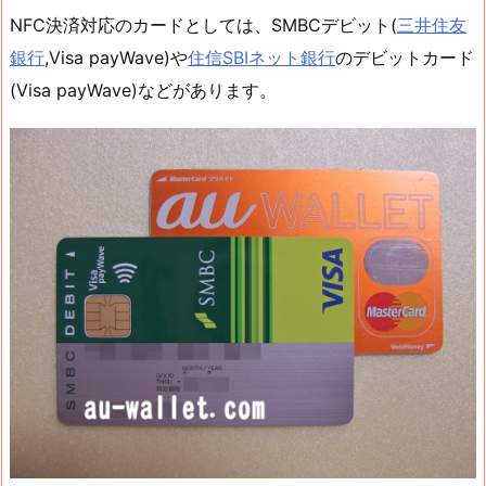
NFC決済対応のカードとしては、SMBCデビット(
三井住友
銀行
,Visa payWave)や
住信SBIネット銀行
のデビットカード
(Visa payWave)などがあります。