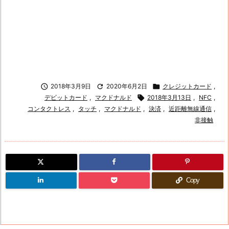

2018年3月9日

2020年6月2日

クレジットカード
,
デビットカード
,
マクドナルド

2018年3月13日
,
NFC
,
コンタクトレス
,
タッチ
,
マクドナルド
,
決済
,
近距離無線通信
,
非接触
Copy