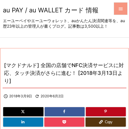
au PAY / au WALLET カード 情報


エーユーペイやエーユーウォレット、auかんたん決済関連等を、au
歴23年以上の管理人が書くブログ。記事数は3,500以上！
メニュ

サイド

前へ

[マクドナルド] 全国の店舗でNFC決済サービスに対
次へ
応、タッチ決済がさらに進む！ [2018年3月13日よ

り]
検索

2018年3月9日

2020年6月2日
Copy