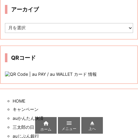
ー
アーカイブ
ア
ー
カ
イ
ブ
QRコード
HOME
キャンペーン
auかんたん決済



三太郎の日
メニュー
上へ
ホーム
auじぶん銀行