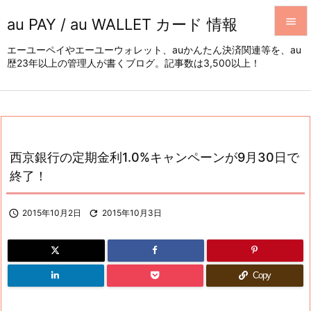
au PAY / au WALLET カード 情報


エーユーペイやエーユーウォレット、auかんたん決済関連等を、au
歴23年以上の管理人が書くブログ。記事数は3,500以上！
メニュ

サイド

前へ

西京銀行の定期金利1.0%キャンペーンが9月30日で
次へ
終了！

検索

2015年10月2日

2015年10月3日
Copy