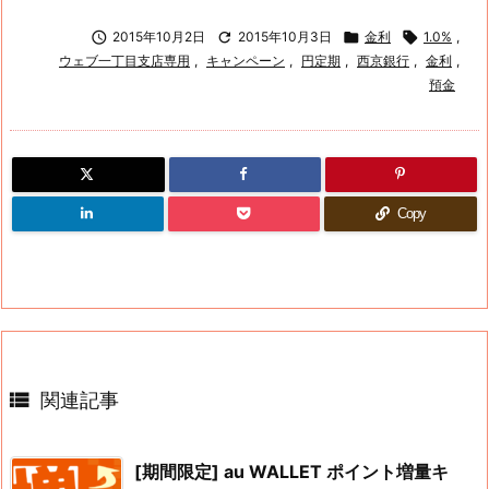

2015年10月2日

2015年10月3日

金利

1.0%
,
ウェブ一丁目支店専用
,
キャンペーン
,
円定期
,
西京銀行
,
金利
,
預金
Copy

関連記事
[期間限定] au WALLET ポイント増量キ