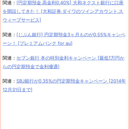
関連：
[円定期預金,高金利0.40%] 大和ネクスト銀行に口座
を開設してきた！ [大和証券,ダイワのツインアカウント,ス
ウィープサービス]
関連：
[じぶん銀行] 円定期預金3ヶ月ものが0.55%キャンペ
ーン！ [プレミアムバンク for au]
関連：
セブン銀行 冬の特別金利キャンペーン [最低1万円か
らの円定期預金で金利優遇]
関連：
SBJ銀行が0.35%の円定期預金キャンペーン [2014年
12月31日まで]