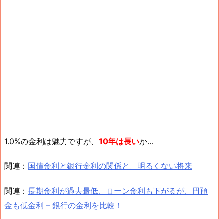
1.0%の金利は魅力ですが、
10年は長い
か…
関連：
国債金利と銀行金利の関係と、明るくない将来
関連：
長期金利が過去最低、ローン金利も下がるが、円預
金も低金利 – 銀行の金利を比較！