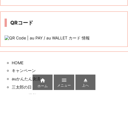
カテゴリー
カ
テ
ゴ
リ
ー
アーカイブ
ア
ー
カ



イ
メニュー
上へ
ホーム
ブ
QRコード