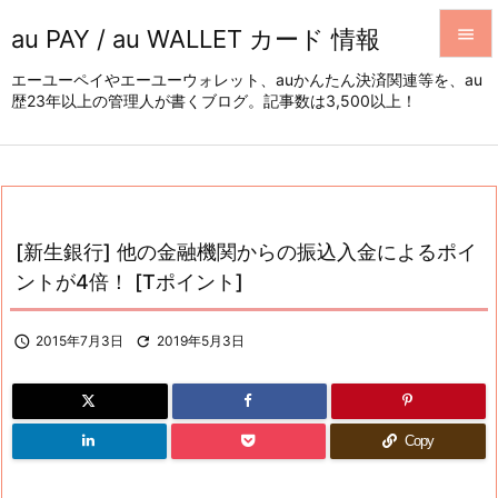
au PAY / au WALLET カード 情報


エーユーペイやエーユーウォレット、auかんたん決済関連等を、au
歴23年以上の管理人が書くブログ。記事数は3,500以上！
メニュ

サイド

前へ

[新生銀行] 他の金融機関からの振込入金によるポイ
次へ
ントが4倍！ [Tポイント]

検索

2015年7月3日

2019年5月3日
Copy