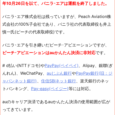
年10月26日を以て、バニラ･エアは運航を終了しました。
バニラ･エア株式会社は残っていますが、Peach Aviation株
式会社の100%子会社であり、バニラ社の代表取締役も井上
慎一氏(ピーチの代表取締役)です。
バニラ･エアを引き継いだピーチ･アビエーションですが、
ピーチ･アビエーションはauかんたん決済に非対応
です。
# d払い(NTTドコモ)や
PayPay(ペイペイ)
、Alipay、銀聯(ぎ
んれん)、WeChatPay、
auじぶん銀行
や
PayPay銀行(旧：ジ
ャパンネット銀行)
、
住信SBIネット銀行
、楽天銀行のネッ
トバンキング、
Pay-easy(ペイジー)
等には対応。
auのキャリア決済であるauかんたん決済の使用範囲が広が
ってきています。