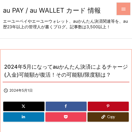
au PAY / au WALLET カード 情報


エーユーペイやエーユーウォレット、auかんたん決済関連等を、au
歴23年以上の管理人が書くブログ。記事数は3,500以上！
メニュ

サイド

前へ

2024年5月になってauかんたん決済によるチャージ
次へ
(入金)可能額が復活！その可能額/限度額は？

検索

2024年5月1日
Copy