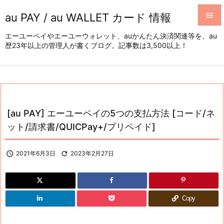
au PAY / au WALLET カード 情報


エーユーペイやエーユーウォレット、auかんたん決済関連等を、au
歴23年以上の管理人が書くブログ。記事数は3,500以上！
メニュ

サイド

前へ

[au PAY] エーユーペイの5つの支払方法 [コード/ネ
次へ
ット/請求書/QUICPay+/プリペイド]

検索

2021年6月3日

2023年2月27日
Copy