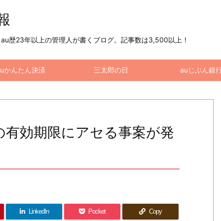
情報
u歴23年以上の管理人が書くブログ。記事数は3,500以上！
auかんたん決済
三太郎の日
auじぶん銀
taの有効期限にアセる事案が発
LinkedIn
Pocket
Copy