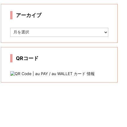
リ
ー
アーカイブ
ア
ー
カ
イ
ブ
QRコード