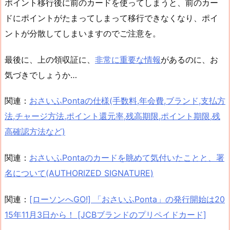
ポイント移行後に前のカードを使ってしまうと、前のカー
ドにポイントがたまってしまって移行できなくなり、ポイ
ントが分散してしまいますのでご注意を。
最後に、上の領収証に、
非常に重要な情報
があるのに、お
気づきでしょうか…
関連：
おさいふPontaの仕様(手数料,年会費,ブランド,支払方
法,チャージ方法,ポイント還元率,残高期限,ポイント期限,残
高確認方法など)
関連：
おさいふPontaのカードを眺めて気付いたことと、署
名について(AUTHORIZED SIGNATURE)
関連：
[ローソンへGO!] 「おさいふPonta」の発行開始は20
15年11月3日から！ [JCBブランドのプリペイドカード]