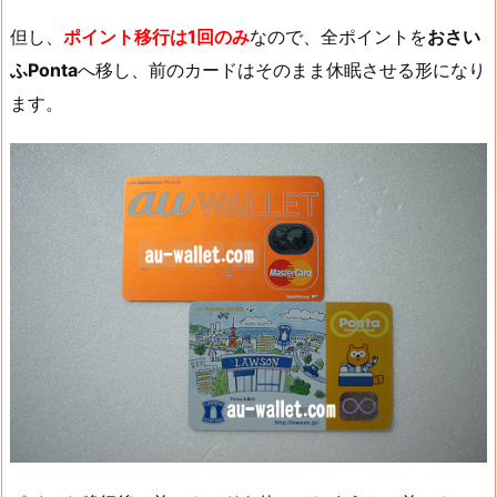
但し、
ポイント移行は1回のみ
なので、全ポイントを
おさい
ふPonta
へ移し、前のカードはそのまま休眠させる形になり
ます。