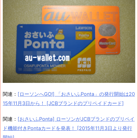
関連：
[ローソンへGO!] 「おさいふPonta」の発行開始は20
15年11月3日から！ [JCBブランドのプリペイドカード]
関連：
[おさいふPonta] ローソンがJCBブランドのプリペイ
ド機能付きPontaカードを発表！ [2015年11月3日より発行
開始]