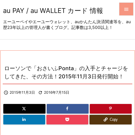
au PAY / au WALLET カード 情報


エーユーペイやエーユーウォレット、auかんたん決済関連等を、au
歴23年以上の管理人が書くブログ。記事数は3,500以上！
メニュ

サイド

前へ

ローソンで「おさいふPonta」の入手とチャージを
次へ
してきた、その方法！2015年11月3日発行開始！

検索

2015年11月3日

2016年7月15日
Copy