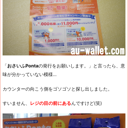
「
おさいふPonta
の発行をお願いします。」と言ったら、意
味が分かっていない模様…
カウンターの向こう側をゴソゴソと探し出しました。
すいません、
レジの目の前にある
んですけど(笑)