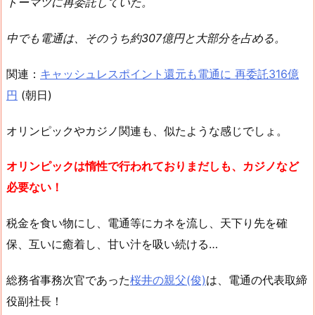
トーマツに再委託していた。
中でも電通は、そのうち約307億円と大部分を占める。
関連：
キャッシュレスポイント還元も電通に 再委託316億
円
(朝日)
オリンピックやカジノ関連も、似たような感じでしょ。
オリンピックは惰性で行われておりまだしも、カジノなど
必要ない！
税金を食い物にし、電通等にカネを流し、天下り先を確
保、互いに癒着し、甘い汁を吸い続ける…
総務省事務次官であった
桜井の親父(俊)
は、電通の代表取締
役副社長！