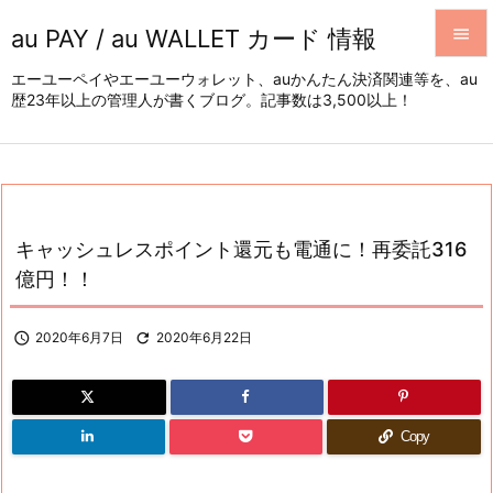
au PAY / au WALLET カード 情報


エーユーペイやエーユーウォレット、auかんたん決済関連等を、au
歴23年以上の管理人が書くブログ。記事数は3,500以上！
メニュ

サイド

前へ

キャッシュレスポイント還元も電通に！再委託316
次へ
億円！！

検索

2020年6月7日

2020年6月22日
Copy