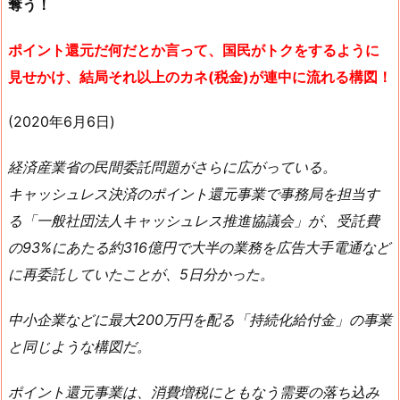
奪う！
ポイント還元だ何だとか言って、国民がトクをするように
見せかけ、結局それ以上のカネ(税金)が連中に流れる構図！
(2020年6月6日)
経済産業省の民間委託問題がさらに広がっている。
キャッシュレス決済のポイント還元事業で事務局を担当す
る「一般社団法人キャッシュレス推進協議会」が、受託費
の93%にあたる約316億円で大半の業務を広告大手電通など
に再委託していたことが、5日分かった。
中小企業などに最大200万円を配る「持続化給付金」の事業
と同じような構図だ。
ポイント還元事業は、消費増税にともなう需要の落ち込み