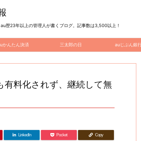
情報
u歴23年以上の管理人が書くブログ。記事数は3,500以上！
auかんたん決済
三太郎の日
auじぶん銀
らも有料化されず、継続して無
LinkedIn
Pocket
Copy