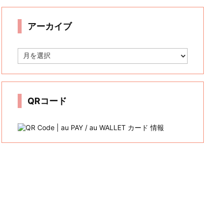
リ
ー
アーカイブ
ア
ー
カ
イ
ブ
QRコード