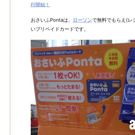
行開始！
おさいふPontaは、
ローソン
で無料でもらえ(レ
いプリペイドカードです。