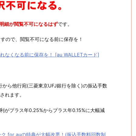
用明細が閲覧不可になるはず
です。
ますので、閲覧不可になる前に保存を！
くなる前に保存を！ [au WALLETカード]
銀行から他行宛(三菱東京UFJ銀行を除く)の振込手数
されます。
がプラス年0.25%からプラス年0.15%に大幅減
ンク for auの特典が大幅改悪！(振込手数料回数制