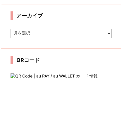
リ
ー
アーカイブ
ア
ー
カ
イ
ブ
QRコード