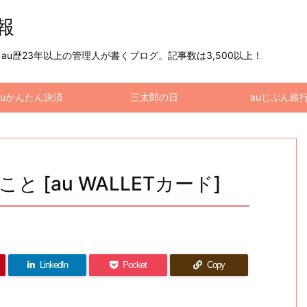
情報
u歴23年以上の管理人が書くブログ。記事数は3,500以上！
auかんたん決済
三太郎の日
auじぶん銀
と [au WALLETカード]
LinkedIn
Pocket
Copy