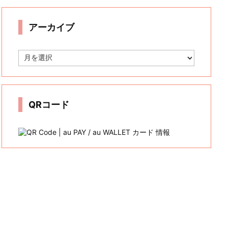
リ
ー
アーカイブ
ア
ー
カ
イ
ブ
QRコード