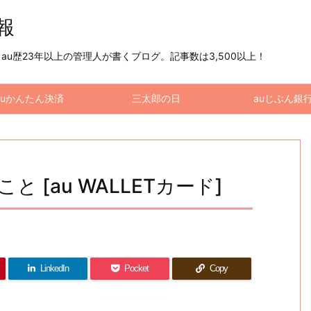
情報
u歴23年以上の管理人が書くブログ。記事数は3,500以上！
auかんたん決済
三太郎の日
auじぶん銀
と [au WALLETカード]
LinkedIn
Pocket
Copy