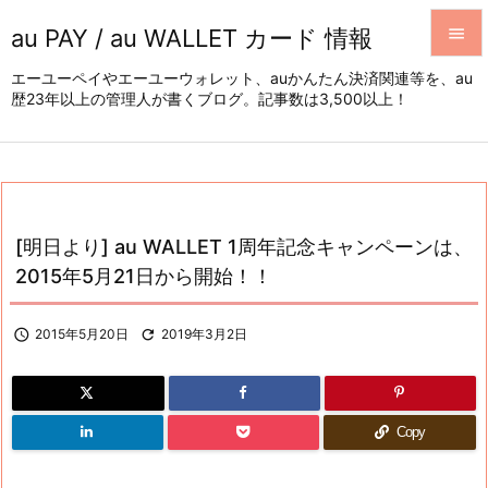
au PAY / au WALLET カード 情報


エーユーペイやエーユーウォレット、auかんたん決済関連等を、au
歴23年以上の管理人が書くブログ。記事数は3,500以上！
メニュ

サイド

前へ

[明日より] au WALLET 1周年記念キャンペーンは、
次へ
2015年5月21日から開始！！

検索

2015年5月20日

2019年3月2日
Copy