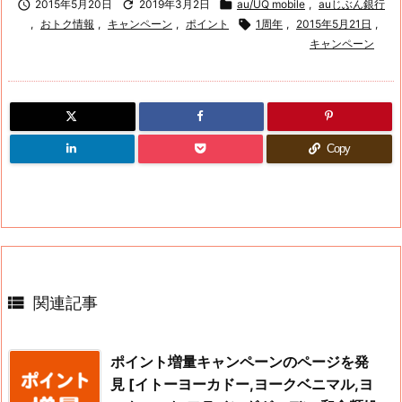

2015年5月20日

2019年3月2日

au/UQ mobile
,
auじぶん銀行
,
おトク情報
,
キャンペーン
,
ポイント

1周年
,
2015年5月21日
,
キャンペーン
Copy

関連記事
ポイント増量キャンペーンのページを発
見 [イトーヨーカドー,ヨークベニマル,ヨ