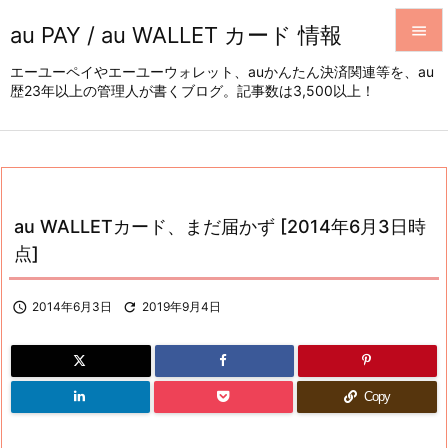
au PAY / au WALLET カード 情報


エーユーペイやエーユーウォレット、auかんたん決済関連等を、au
歴23年以上の管理人が書くブログ。記事数は3,500以上！
メニュ

サイド

前へ

au WALLETカード、まだ届かず [2014年6月3日時
次へ
点]

検索

2014年6月3日

2019年9月4日
Copy