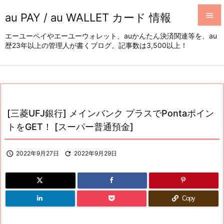
au PAY / au WALLET カード 情報


エーユーペイやエーユーウォレット、auかんたん決済関連等を、au
歴23年以上の管理人が書くブログ。記事数は3,500以上！
メニュ

サイド

前へ

[三菱UFJ銀行] メインバンク プラスでPontaポイン
次へ
トをGET！ [スーパー普通預金]

検索

2022年9月27日

2022年9月29日
Copy