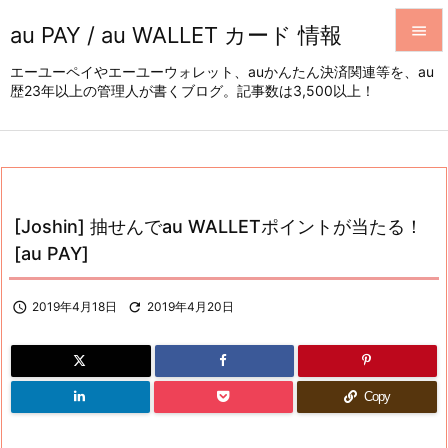
au PAY / au WALLET カード 情報


エーユーペイやエーユーウォレット、auかんたん決済関連等を、au
歴23年以上の管理人が書くブログ。記事数は3,500以上！
メニュ

サイド

前へ

[Joshin] 抽せんでau WALLETポイントが当たる！
次へ
[au PAY]

検索

2019年4月18日

2019年4月20日
Copy