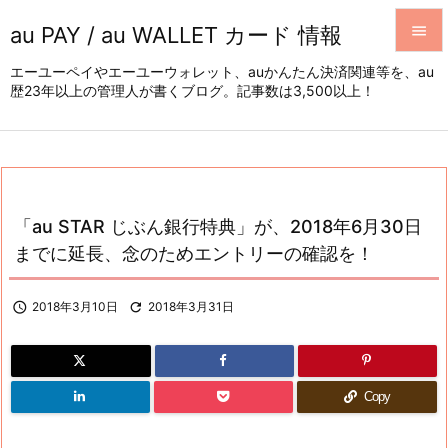
au PAY / au WALLET カード 情報


エーユーペイやエーユーウォレット、auかんたん決済関連等を、au
歴23年以上の管理人が書くブログ。記事数は3,500以上！
メニュ

サイド

前へ

「au STAR じぶん銀行特典」が、2018年6月30日
次へ
までに延長、念のためエントリーの確認を！

検索

2018年3月10日

2018年3月31日
Copy