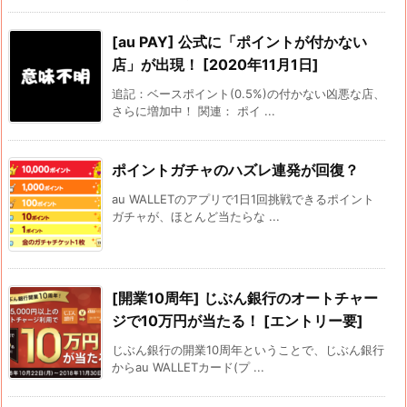
[au PAY] 公式に「ポイントが付かない
店」が出現！ [2020年11月1日]
追記：ベースポイント(0.5%)の付かない凶悪な店、
さらに増加中！ 関連： ポイ ...
ポイントガチャのハズレ連発が回復？
au WALLETのアプリで1日1回挑戦できるポイント
ガチャが、ほとんど当たらな ...
[開業10周年] じぶん銀行のオートチャー
ジで10万円が当たる！ [エントリー要]
じぶん銀行の開業10周年ということで、じぶん銀行
からau WALLETカード(プ ...