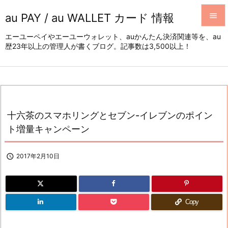
au PAY / au WALLET カード 情報


エーユーペイやエーユーウォレット、auかんたん決済関連等を、au
歴23年以上の管理人が書くブログ。記事数は3,500以上！
メニュ

サイド

前へ

十六茶のスマホリングとセブン-イレブンのポイン
次へ
ト増量キャンペーン

検索

2017年2月10日
Copy