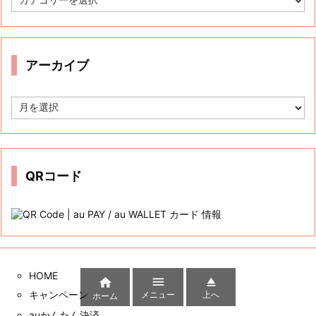
Tweets by auwcauwc
カテゴリー
カ
テ
ゴ
リ
ー
アーカイブ



ア
メニュー
上へ
ホーム
ー
カ