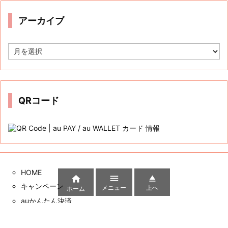
ー
アーカイブ
ア
ー
カ
イ
ブ
QRコード
HOME



キャンペーン
メニュー
上へ
ホーム
auかんたん決済
三太郎の日