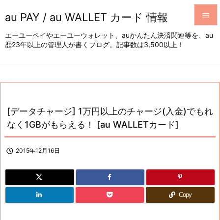
au PAY / au WALLET カード 情報


エーユーペイやエーユーウォレット、auかんたん決済関連等を、au
歴23年以上の管理人が書くブログ。記事数は3,500以上！
メニュ

サイド

前へ

[データチャージ] 1万円以上のチャージ(入金)でもれ
次へ
なく1GBがもらえる！ [au WALLETカード]

検索

2015年12月16日
Copy