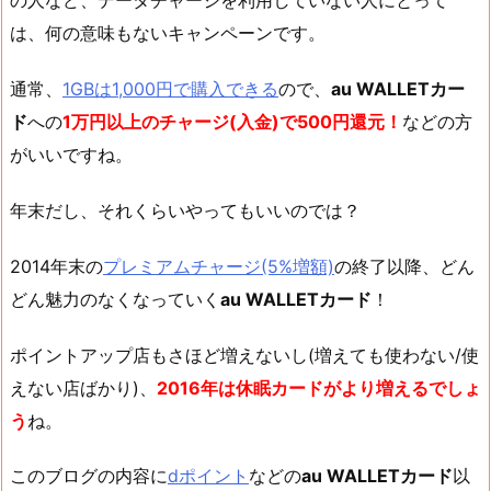
の人など、データチャージを利用していない人にとって
は、何の意味もないキャンペーンです。
通常、
1GBは1,000円で購入できる
ので、
au WALLETカー
ド
への
1万円以上のチャージ(入金)で500円還元！
などの方
がいいですね。
年末だし、それくらいやってもいいのでは？
2014年末の
プレミアムチャージ(5%増額)
の終了以降、どん
どん魅力のなくなっていく
au WALLETカード
！
ポイントアップ店もさほど増えないし(増えても使わない/使
えない店ばかり)、
2016年は休眠カードがより増えるでしょ
う
ね。
このブログの内容に
dポイント
などの
au WALLETカード
以