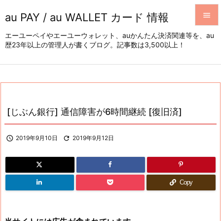
au PAY / au WALLET カード 情報


エーユーペイやエーユーウォレット、auかんたん決済関連等を、au
歴23年以上の管理人が書くブログ。記事数は3,500以上！
メニュ

サイド

前へ

[じぶん銀行] 通信障害が6時間継続 [復旧済]
次へ


2019年9月10日

2019年9月12日
検索
Copy