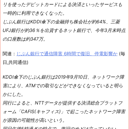
リを使ったデビットカードによる決済といったサービスも
一時的に利用できなくなった。
じぶん銀行はKDDI傘下の金融持ち株会社が約64%、三菱
UFJ銀行が約36％を出資するネット銀行で、今年3月末時点
の口座数は約347万。
関連：
じぶん銀行で通信障害 6時間で復旧、停電影響か
(毎
日,共同通信)
KDDI傘下のじぶん銀行は2019年9月10日、ネットワーク障
害により、ATMでの取引などができなくなっていると明ら
かにした。
同行によると、NTTデータが提供する決済総合プラットフ
ォーム「CAFIS(キャフィス)」で起こったネットワーク障害
が原因の可能性が高いという。
同日午後5時過ぎの時点で、復旧のめどは立っていない。