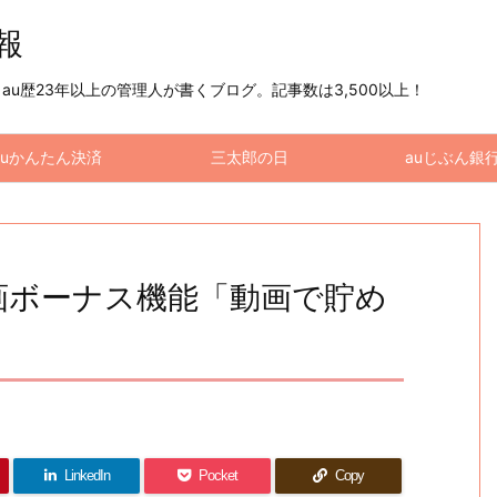
情報
u歴23年以上の管理人が書くブログ。記事数は3,500以上！
auかんたん決済
三太郎の日
auじぶん銀
動画ボーナス機能「動画で貯め
LinkedIn
Pocket
Copy