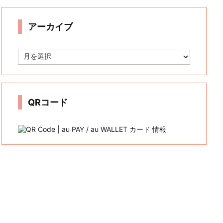
リ
ー
アーカイブ
ア
ー
カ
イ
ブ
QRコード