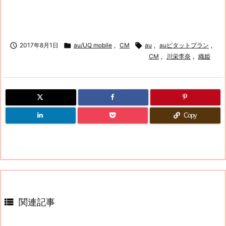

2017年8月1日

au/UQ mobile
,
CM

au
,
auピタットプラン
,
CM
,
川栄李奈
,
織姫
Copy

関連記事