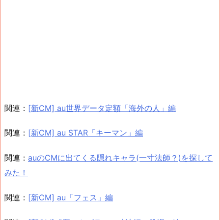
関連：
[新CM] au世界データ定額「海外の人」編
関連：
[新CM] au STAR「キーマン」編
関連：
auのCMに出てくる隠れキャラ(一寸法師？)を探して
みた！
関連：
[新CM] au「フェス」編