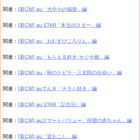
関連：
[新CM] au「大中小の福袋」編
関連：
[新CM] au STAR「本当のスター」編
関連：
[新CM] au「おむすびころりん」編
関連：
[新CM] au「もらえる好き･かぐや姫」編
関連：
[新CM] au「秋のトビラ・三太郎の出会い」編
関連：
[新CM] auでんき「チラシ好き」編
関連：
[新CM] au STAR「記念日」編
関連：
[新CM] auスマートバリュー「待望の赤ちゃん」編
関連：
[新CM] au「雷おこし」編