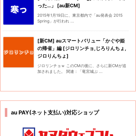
った…」 [au新CM]
2015年1月19日に、東京都内で「au発表会 2015
Spring」が行われ ...
[新CM] auスマートバリュー「かぐや姫
の帰省」編 [ジロリンチョ,じろりんちょ,
ジロりんちょ]
ジロリンチョｗ このCMの後に、さらに新CMが追
加されました。 関連：「竜宮城ぷ ...
au PAY(ネット支払い)対応ショップ