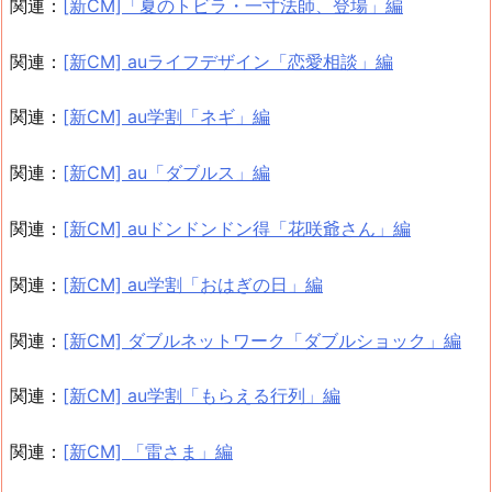
関連：
[新CM]「夏のトビラ・一寸法師、登場」編
関連：
[新CM] auライフデザイン「恋愛相談」編
関連：
[新CM] au学割「ネギ」編
関連：
[新CM] au「ダブルス」編
関連：
[新CM] auドンドンドン得「花咲爺さん」編
関連：
[新CM] au学割「おはぎの日」編
関連：
[新CM] ダブルネットワーク「ダブルショック」編
関連：
[新CM] au学割「もらえる行列」編
関連：
[新CM] 「雷さま」編