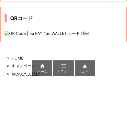
イ
ブ
QRコード
HOME



キャンペーン
メニュー
上へ
ホーム
auかんたん決済
三太郎の日
auじぶん銀行
クレカ
サイト内検索