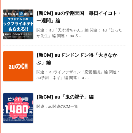
[新CM] auの学割天国「毎日イイコト・
一週間」編
関連： au「天才浦ちゃん」編 関連： au「知った
か先生」編 関連： au S ...
[新CM] auドンドンドン得「大きなか
ぶ」編
関連： auライフデザイン「恋愛相談」編 関連：
au学割「ネギ」編 関連： a ...
[新CM] au「鬼の親子」編
関連：au関連のCM一覧