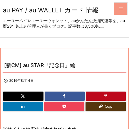
au PAY / au WALLET カード 情報


エーユーペイやエーユーウォレット、auかんたん決済関連等を、au
歴23年以上の管理人が書くブログ。記事数は3,500以上！
メニュ

サイド

前へ

[新CM] au STAR「記念日」編
次へ


2016年8月14日
検索
Copy