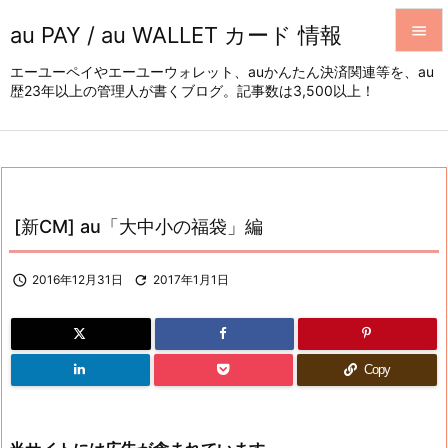
au PAY / au WALLET カード 情報


エーユーペイやエーユーウォレット、auかんたん決済関連等を、au
歴23年以上の管理人が書くブログ。記事数は3,500以上！
メニュ

サイド

前へ

[新CM] au「大中小の福袋」編
次へ


2016年12月31日

2017年1月1日
検索
Copy