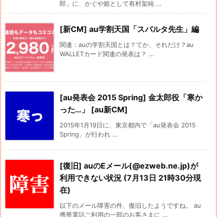
郎」に、かぐや姫として有村架純 ...
[新CM] au学割天国「スパルタ先生」編
関連：auの学割天国とは？てか、それだけ？au
WALLETカード関連の発表は？ ...
[au発表会 2015 Spring] 金太郎役「寒か
った…」 [au新CM]
2015年1月19日に、東京都内で「au発表会 2015
Spring」が行われ ...
[復旧] auのEメール(@ezweb.ne.jp)が
利用できない状況 (7月13日 21時30分現
在)
以下のメール障害の件、復旧したようですね。 au
携帯電話ご利用の一部のお客さまに ...