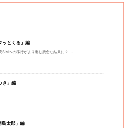
ピタッとくる」編
SIMへの移行がより進む残念な結果に？ ...
餅つき」編
浦島太郎」編