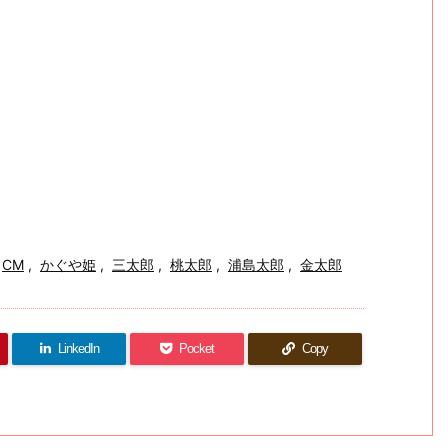
CM
,
かぐや姫
,
三太郎
,
桃太郎
,
浦島太郎
,
金太郎
LinkedIn
Pocket
Copy