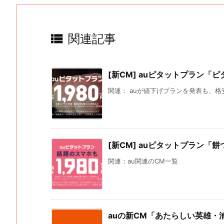

関連記事
[新CM] auピタットプラン「
関連： auが値下げプランを発表も、格安
[新CM] auピタットプラン「
関連：au関連のCM一覧
auの新CM「あたらしい英雄・