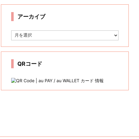
リ
ー
アーカイブ
ア
ー
カ
イ
ブ
QRコード