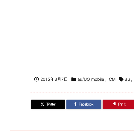

2015年3月7日

au/UQ mobile
,
CM

au
,
Twitter
Facebook
Pin it