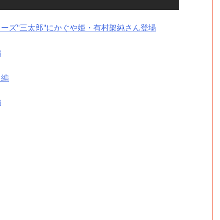
リーズ"三太郎"にかぐや姫・有村架純さん登場
編
」編
編