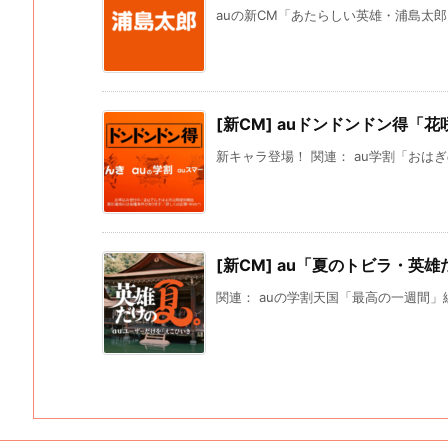
auの新CM「あたらしい英雄・浦島太郎」編
[新CM] auドンドンドン得「
新キャラ登場！ 関連： au学割「おはぎ
[新CM] au「夏のトビラ・英
関連： auの学割天国「最高の一週間」編 