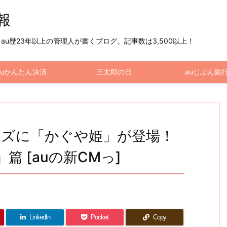
情報
u歴23年以上の管理人が書くブログ。記事数は3,500以上！
auかんたん決済
三太郎の日
auじぶん銀
リーズに「かぐや姫」が登場！
 [auの新CMっ]
LinkedIn
Pocket
Copy