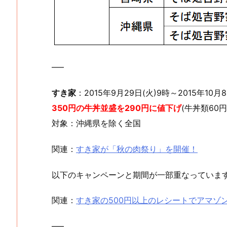
—–
すき家
：2015年9月29日(火)9時～
2015年10月
350円の牛丼並盛を290円に値下げ
(牛丼類60円
対象：沖縄県を除く全国
関連：
すき家が「秋の肉祭り」を開催！
以下のキャンペーンと期間が一部重なっていま
関連：
すき家の500円以上のレシートでアマゾン
—–