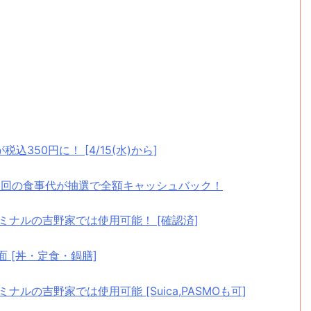
350円に！ [4/15(水)から]
ン 1回の食事代が抽選で全額キャッシュバック！
ターミナルの吉野家では使用可能！ [確認済]
面 [丼・定食・鍋膳]
ミナルの吉野家では使用可能 [Suica,PASMOも可]