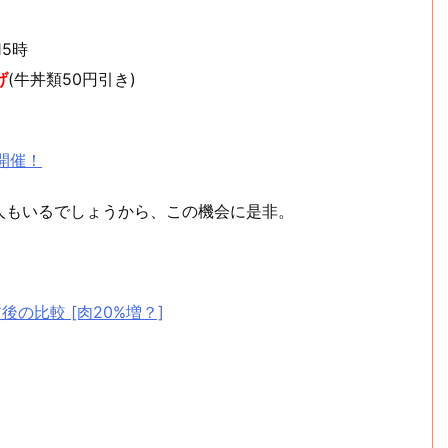
15時
げ
(牛丼類50円引き)
開催！
人もいるでしょうから、この機会に是非。
後の比較 [肉20%増？]