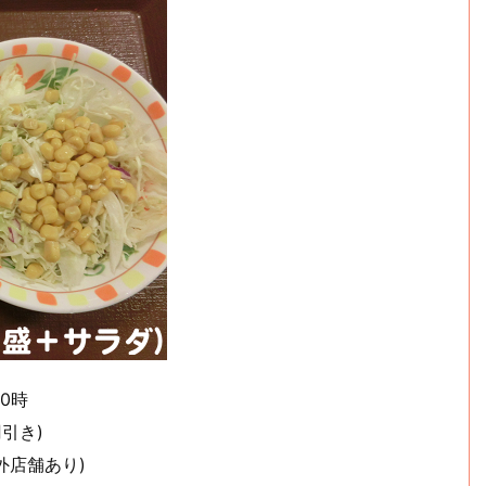
20時
円引き)
外店舗あり)