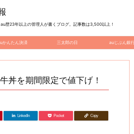
情報
u歴23年以上の管理人が書くブログ。記事数は3,500以上！
auかんたん決済
三太郎の日
auじぶん銀
牛丼を期間限定で値下げ！
LinkedIn
Pocket
Copy