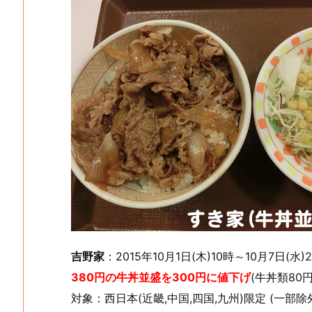
吉野家
：2015年10月1日(木)10時～10月7日(水)
380円の牛丼並盛を300円に値下げ
(牛丼類80
対象：西日本(近畿,中国,四国,九州)限定 (一部除