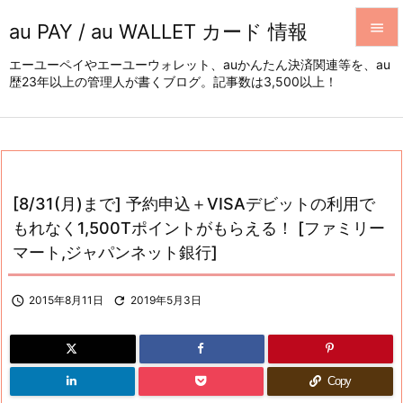
au PAY / au WALLET カード 情報


エーユーペイやエーユーウォレット、auかんたん決済関連等を、au
歴23年以上の管理人が書くブログ。記事数は3,500以上！
メニュ

サイド

前へ

[8/31(月)まで] 予約申込＋VISAデビットの利用で
次へ
もれなく1,500Tポイントがもらえる！ [ファミリー

マート,ジャパンネット銀行]
検索

2015年8月11日

2019年5月3日
Copy