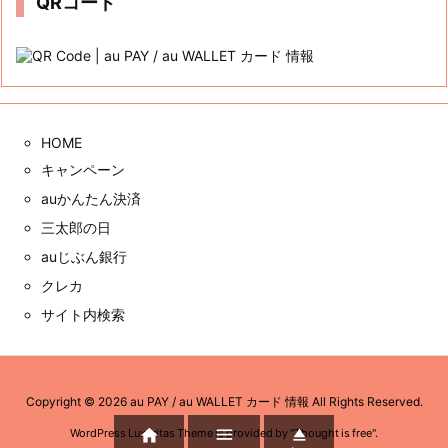
カ
テ
ゴ
リ
ー
アーカイブ
ア
ー
カ
イ
ブ
QRコード
HOME
キャンペーン


