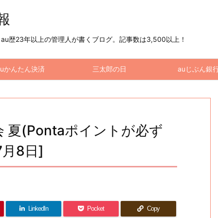
情報
u歴23年以上の管理人が書くブログ。記事数は3,500以上！
auかんたん決済
三太郎の日
auじぶん銀
会 夏(Pontaポイントが必ず
7月8日]
LinkedIn
Pocket
Copy