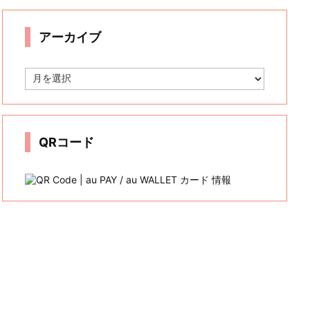
リ
ー
アーカイブ
ア
ー
カ
イ
ブ
QRコード