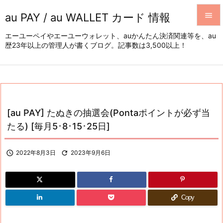
au PAY / au WALLET カード 情報


エーユーペイやエーユーウォレット、auかんたん決済関連等を、au
歴23年以上の管理人が書くブログ。記事数は3,500以上！
メニュ

サイド

前へ

[au PAY] たぬきの抽選会(Pontaポイントが必ず当
次へ
たる) [毎月5･8･15･25日]

検索

2022年8月3日

2023年9月6日
Copy