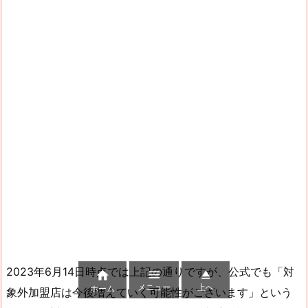
2023年6月14日時点では上記の通りですが、公式でも「対



メニュー
上へ
ホーム
象外加盟店は今後増えていく可能性がございます」という