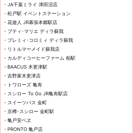
・JA千葉ミライ 津田沼店
・松戸駅 イベントステーション
・花遊人 JR幕張本郷駅店
・プティ･マリエ ディラ蘇我
・プレミィ･コロミィ ディラ蘇我
・リトルマーメイド蘇我店
・カルディコーヒーファーム 柏駅
・BAACUS 木更津駅
・吉野家木更津店
・トワローズ 亀有
・スシロー To Go JR亀有駅店
・スイーツバス 金町
・京樽･スシロー 金町駅
・亀戸安ベヱ
・PRONTO 亀戸店