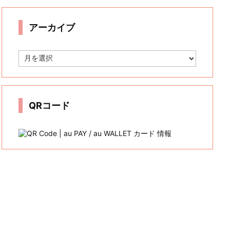
リ
ー
アーカイブ
ア
ー
カ
イ
ブ
QRコード