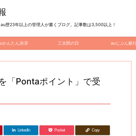
情報
u歴23年以上の管理人が書くブログ。記事数は3,500以上！
auかんたん決済
三太郎の日
auじぶん銀
を「Pontaポイント」で受
LinkedIn
Pocket
Copy