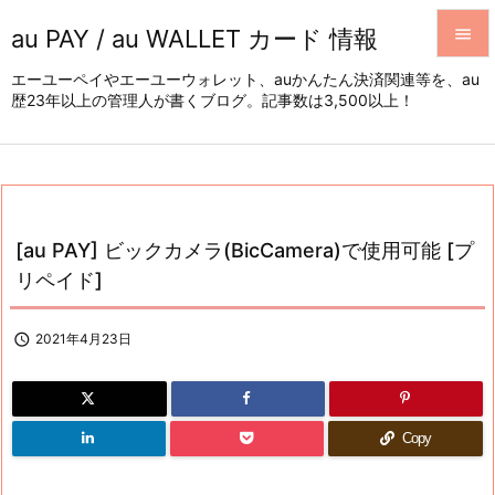
au PAY / au WALLET カード 情報


エーユーペイやエーユーウォレット、auかんたん決済関連等を、au
歴23年以上の管理人が書くブログ。記事数は3,500以上！
メニュ

サイド

前へ

[au PAY] ビックカメラ(BicCamera)で使用可能 [プ
次へ
リペイド]

検索

2021年4月23日
Copy