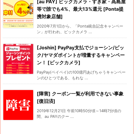
[au PAY] ビックカメラ・すき家・髙島屋
等で誰でも4%、最大13%還元 [Ponta提
携対象店舗]
2020年7月1日から、「Ponta統合記念キャンペー
ン」が行われ、ビックカメラ ...
[Joshin] PayPay支払でジョーシン/ビッ
ク/ヤマダポイントが増量するキャンペー
ン！ [ビックカメラ]
PayPay(ペイペイ)の100億円あげちゃうキャンペー
ンのひとつである、もれな ...
[障害] クーポン一覧が利用できない事象
[復旧済]
2019年12月21日 午前10時50分頃～14時7分頃の
間、au PAYのクー ...