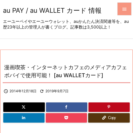
au PAY / au WALLET カード 情報


エーユーペイやエーユーウォレット、auかんたん決済関連等を、au
歴23年以上の管理人が書くブログ。記事数は3,500以上！
メニュ

サイド

前へ

漫画喫茶・インターネットカフェのメディアカフェ
次へ
ポパイで使用可能！ [au WALLETカード]

検索

2014年12月18日

2019年9月7日
Copy