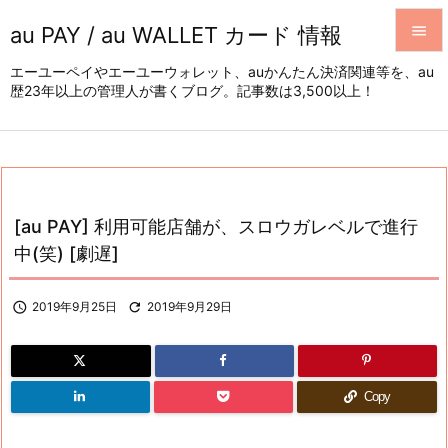
au PAY / au WALLET カード 情報


エーユーペイやエーユーウォレット、auかんたん決済関連等を、au
歴23年以上の管理人が書くブログ。記事数は3,500以上！
メニュ

サイド

前へ

[au PAY] 利用可能店舗が、スロウガレベルで進行
次へ
中(笑) [劇遅]

検索

2019年9月25日

2019年9月29日
Copy