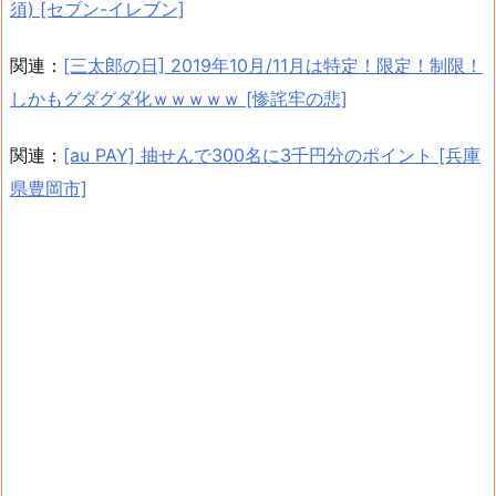
須) [セブン-イレブン]
関連：
[三太郎の日] 2019年10月/11月は特定！限定！制限！
しかもグダグダ化ｗｗｗｗｗ [惨詫牢の悲]
関連：
[au PAY] 抽せんで300名に3千円分のポイント [兵庫
県豊岡市]