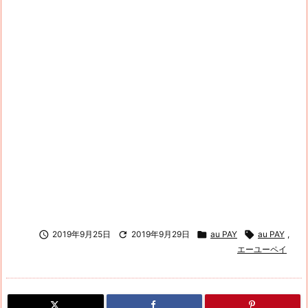

2019年9月25日

2019年9月29日

au PAY

au PAY
,
エーユーペイ