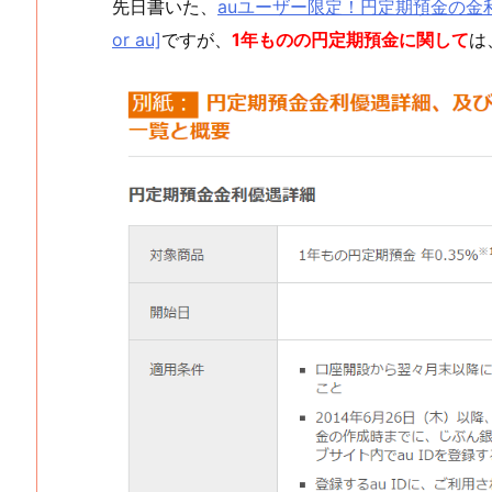
先日書いた、
auユーザー限定！円定期預金の金利
or au]
ですが、
1年ものの円定期預金に関して
は