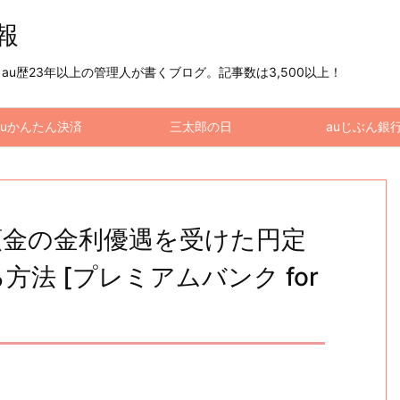
情報
u歴23年以上の管理人が書くブログ。記事数は3,500以上！
auかんたん決済
三太郎の日
auじぶん銀
預金の金利優遇を受けた円定
方法 [プレミアムバンク for