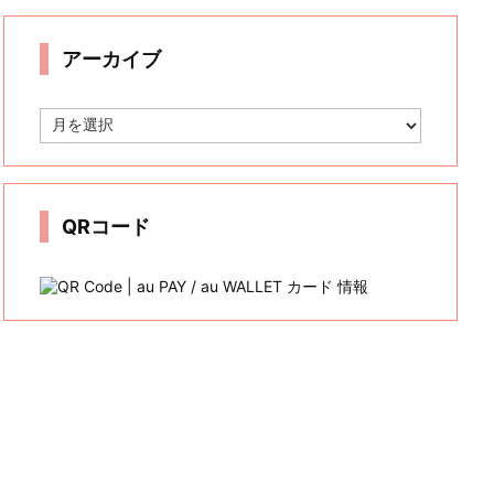
リ
ー
アーカイブ
ア
ー
カ
イ
ブ
QRコード