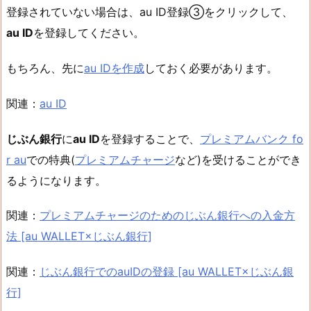
登録されていない場合は、au ID登録③をクリックして、
au ID
を登録してください。
もちろん、先に
au IDを作成
しておく必要があります。
関連：
au ID
じぶん銀行
に
au ID
を登録することで、
プレミアムバンク fo
r au
での特典(
プレミアムチャージ
など)を受けることができ
るようになります。
関連：
プレミアムチャージのためのじぶん銀行への入金方
法 [au WALLET×じぶん銀行]
関連：
じぶん銀行でのauIDの登録 [au WALLET×じぶん銀
行]