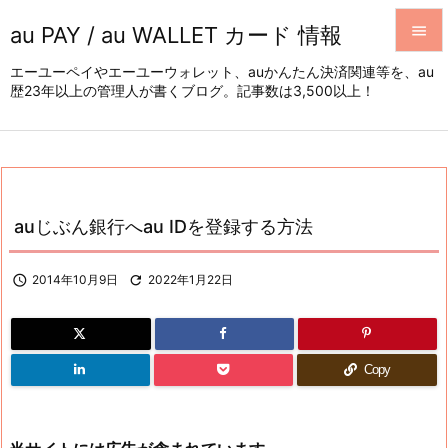
au PAY / au WALLET カード 情報


エーユーペイやエーユーウォレット、auかんたん決済関連等を、au
歴23年以上の管理人が書くブログ。記事数は3,500以上！
メニュ

サイド

前へ

auじぶん銀行へau IDを登録する方法
次へ


2014年10月9日

2022年1月22日
検索
Copy