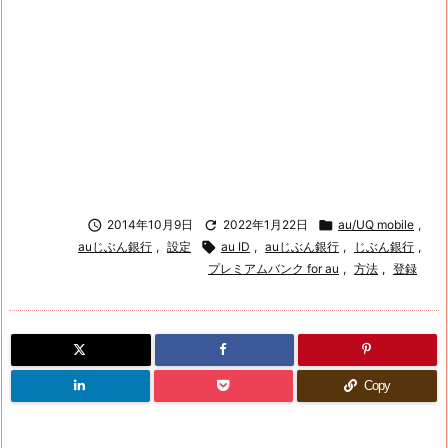

2014年10月9日

2022年1月22日

au/UQ mobile
,
auじぶん銀行
,
設定

au ID
,
auじぶん銀行
,
じぶん銀行
,
プレミアムバンク for au
,
方法
,
登録
Copy