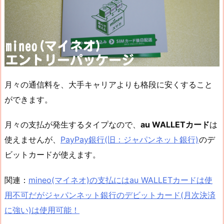
月々の通信料を、大手キャリアよりも格段に安くすること
ができます。
月々の支払が発生するタイプなので、
au WALLETカード
は
使えませんが、
PayPay銀行(旧：ジャパンネット銀行)
のデ
ビットカードが使えます。
関連：
mineo(マイネオ)の支払にはau WALLETカードは使
用不可だがジャパンネット銀行のデビットカード(月次決済
に強い)は使用可能！