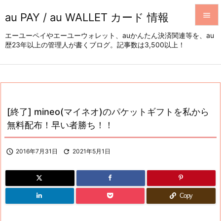
au PAY / au WALLET カード 情報


エーユーペイやエーユーウォレット、auかんたん決済関連等を、au
歴23年以上の管理人が書くブログ。記事数は3,500以上！
メニュ

サイド

前へ

[終了] mineo(マイネオ)のパケットギフトを私から
次へ
無料配布！早い者勝ち！！

検索

2016年7月31日

2021年5月1日
Copy