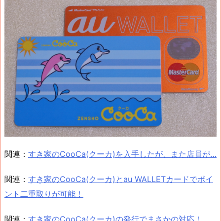
関連：
すき家のCooCa(クーカ)を入手したが、また店員が…
関連：
すき家のCooCa(クーカ)とau WALLETカードでポイ
ント二重取りが可能！
関連：
すき家のCooCa(クーカ)の発行でまさかの対応！