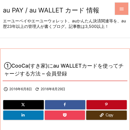
au PAY / au WALLET カード 情報


エーユーペイやエーユーウォレット、auかんたん決済関連等を、au
歴23年以上の管理人が書くブログ。記事数は3,500以上！
メニュ

サイド

前へ

①CooCa(すき家)にau WALLETカードを使ってチ
次へ
ャージする方法 – 会員登録

検索

2016年6月8日

2016年8月29日
Copy