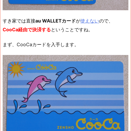
すき家では直接
au WALLETカード
が
使えない
ので、
CooCa経由で決済する
ということですね。
まず、CooCaカードを入手します。