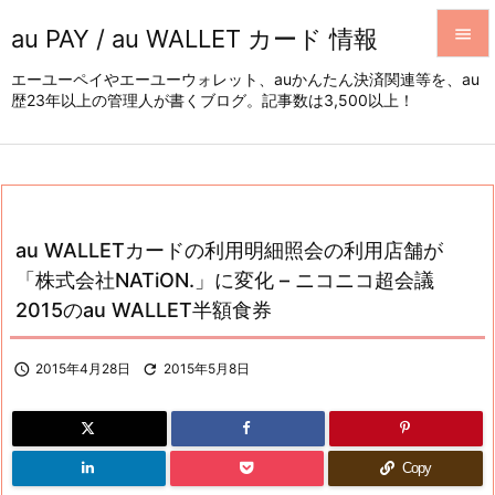
au PAY / au WALLET カード 情報


エーユーペイやエーユーウォレット、auかんたん決済関連等を、au
歴23年以上の管理人が書くブログ。記事数は3,500以上！
メニュ

サイド

前へ

au WALLETカードの利用明細照会の利用店舗が
次へ
「株式会社NATiON.」に変化 – ニコニコ超会議

2015のau WALLET半額食券
検索

2015年4月28日

2015年5月8日
Copy