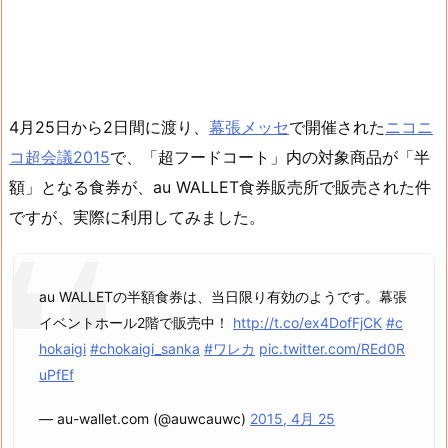
4月25日から2日間に渡り、
幕張メッセ
で開催された
ニコニ
コ超会議2015
で、「超フードコート」内の対象商品が「半
額」となる食券が、au WALLET食券販売所で販売された件
ですが、実際に利用してみました。
au WALLETの半額食券は、当日限り有効のようです。幕張
イベントホール2階で販売中！
http://t.co/ex4DofFjCK
#c
hokaigi
#chokaigi_sanka
#ワレカ
pic.twitter.com/REd0R
uPfEf
— au-wallet.com (@auwcauwc)
2015, 4月 25