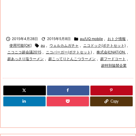

2015年4月28日

2015年5月8日

au/UQ mobile
,
おトク情報
,
使用可能[OK]

au
,
ウェルカムガチャ
,
ニコドック(ポテトセット)
,
ニコニコ超会議2015
,
ニコバーガー(ポテトセット)
,
株式会社NATiON.
,
超あっさり塩ラーメン
,
超こってりとんこつラーメン
,
超フードコート
,
超特別協賛企業
Copy