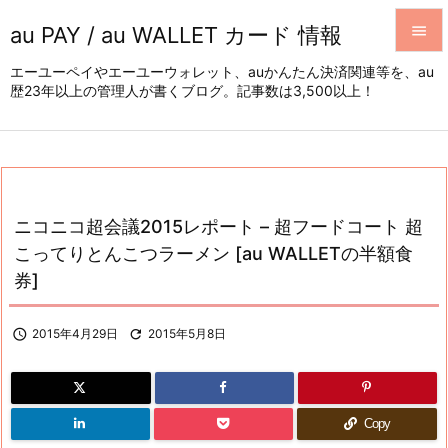
au PAY / au WALLET カード 情報


エーユーペイやエーユーウォレット、auかんたん決済関連等を、au
歴23年以上の管理人が書くブログ。記事数は3,500以上！
メニュ

サイド

前へ

ニコニコ超会議2015レポート – 超フードコート 超
次へ
こってりとんこつラーメン [au WALLETの半額食

券]
検索

2015年4月29日

2015年5月8日
Copy