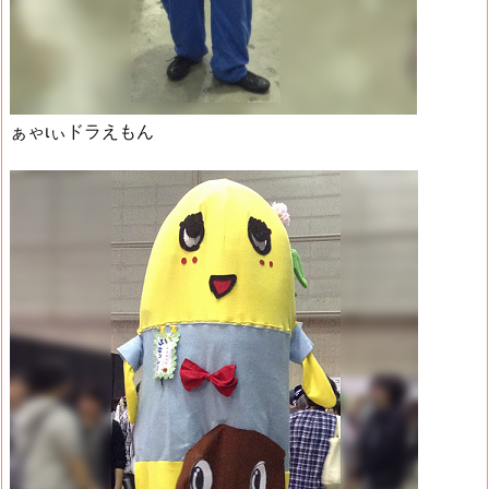
ぁゃιぃドラえもん