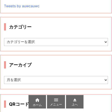
Tweets by auwcauwc
カテゴリー
カ
テ
ゴ
リ
ー
アーカイブ
ア
ー
カ
イ
ブ



QRコード
メニュー
上へ
ホーム