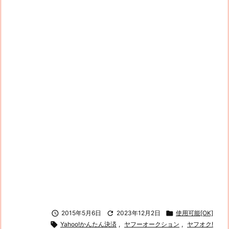

2015年5月6日

2023年12月2日

使用可能[OK]

Yahoo!かんたん決済
,
ヤフーオークション
,
ヤフオク!