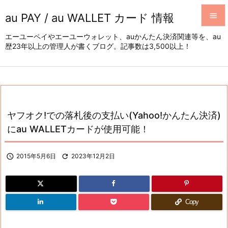
au PAY / au WALLET カード 情報


エーユーペイやエーユーウォレット、auかんたん決済関連等を、au
歴23年以上の管理人が書くブログ。記事数は3,500以上！
メニュ

サイド

前へ

ヤフオク!での落札後の支払い(Yahoo!かんたん決済)
次へ
にau WALLETカードが使用可能！

検索

2015年5月6日

2023年12月2日
Copy