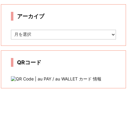
リ
ー
アーカイブ
ア
ー
カ
イ
ブ
QRコード