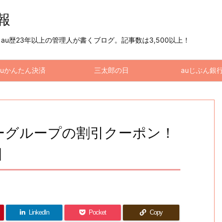
情報
u歴23年以上の管理人が書くブログ。記事数は3,500以上！
auかんたん決済
三太郎の日
auじぶん銀
ーヒーグループの割引クーポン！
]
LinkedIn
Pocket
Copy