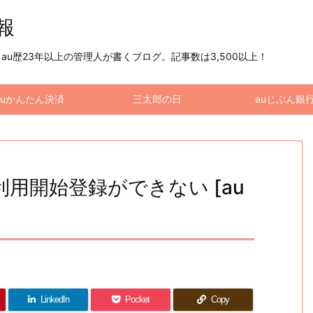
情報
u歴23年以上の管理人が書くブログ。記事数は3,500以上！
auかんたん決済
三太郎の日
auじぶん銀
利用開始登録ができない [au
LinkedIn
Pocket
Copy