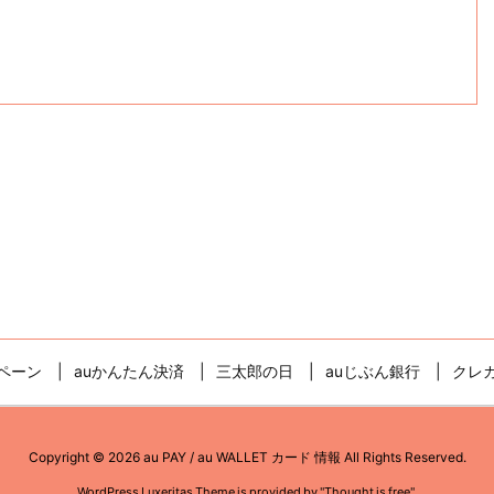
ペーン
auかんたん決済
三太郎の日
auじぶん銀行
クレ
Copyright ©
2026
au PAY / au WALLET カード 情報
All Rights Reserved.
WordPress Luxeritas Theme is provided by "
Thought is free
".