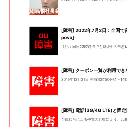
[障害] 2022年7月2日：全国で音
povo]
追記：同日23時時点でも継続中の最悪レベ
[障害] クーポン一覧が利用でき
2019年12月21日 午前10時50分頃～14時
[障害] 電話(3G/4G LTE)と
台風15号による停電の影響により、au携