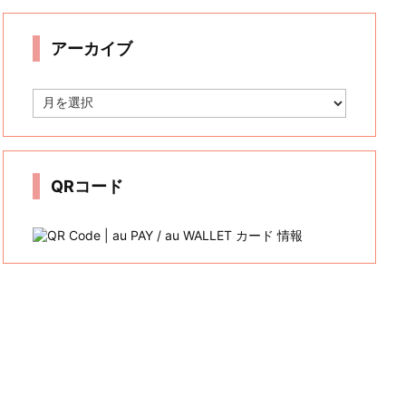
リ
ー
アーカイブ
ア
ー
カ
イ
ブ
QRコード