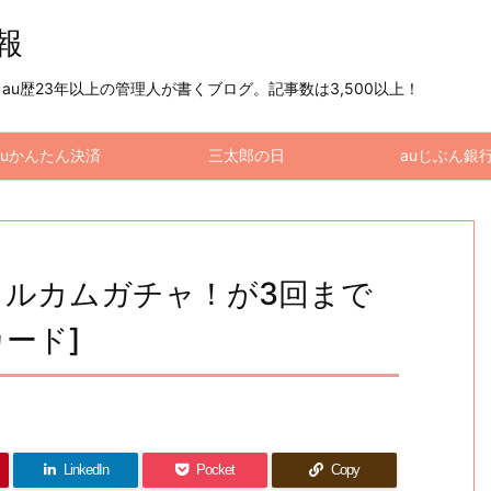
情報
u歴23年以上の管理人が書くブログ。記事数は3,500以上！
auかんたん決済
三太郎の日
auじぶん銀
T ウェルカムガチャ！が3回まで
カード]
LinkedIn
Pocket
Copy