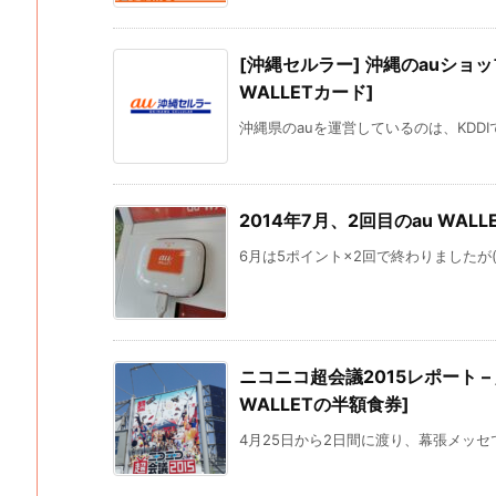
[沖縄セルラー] 沖縄のauショ
WALLETカード]
沖縄県のauを運営しているのは、KDDI
2014年7月、2回目のau WALL
6月は5ポイント×2回で終わりましたが(泣
ニコニコ超会議2015レポート –
WALLETの半額食券]
4月25日から2日間に渡り、幕張メッセで