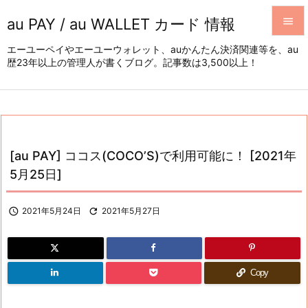
au PAY / au WALLET カード 情報


エーユーペイやエーユーウォレット、auかんたん決済関連等を、au
歴23年以上の管理人が書くブログ。記事数は3,500以上！
メニュ

サイド

前へ

[au PAY] ココス(COCO’S)で利用可能に！ [2021年
次へ
5月25日]

検索

2021年5月24日

2021年5月27日
Copy