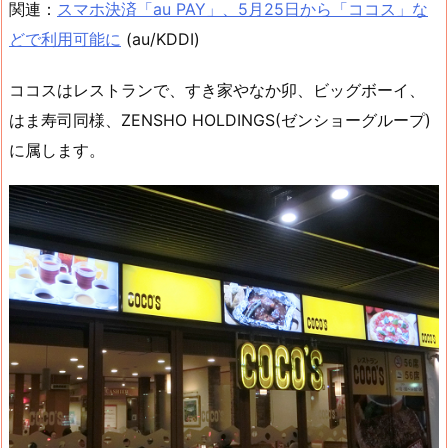
関連：
スマホ決済「au PAY」、5月25日から「ココス」な
どで利用可能に
(au/KDDI)
ココスはレストランで、すき家やなか卯、ビッグボーイ、
はま寿司同様、ZENSHO HOLDINGS(ゼンショーグループ)
に属します。