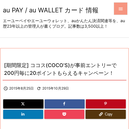
au PAY / au WALLET カード 情報


エーユーペイやエーユーウォレット、auかんたん決済関連等を、au
歴23年以上の管理人が書くブログ。記事数は3,500以上！
メニュ

サイド

前へ

[期間限定] ココス(COCO’S)が事前エントリーで
次へ
200円毎に20ポイントもらえるキャンペーン！

検索

2015年8月25日

2015年10月29日
Copy