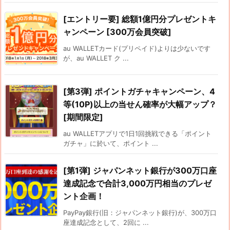
[エントリー要] 総額1億円分プレゼントキ
ャンペーン [300万会員突破]
au WALLETカード(プリペイド)よりは少ないです
が、au WALLET ク ...
[第3弾] ポイントガチャキャンペーン、4
等(10P)以上の当せん確率が大幅アップ？
[期間限定]
au WALLETアプリで1日1回挑戦できる「ポイント
ガチャ」に於いて、ポイント ...
[第1弾] ジャパンネット銀行が300万口座
達成記念で合計3,000万円相当のプレゼ
ント企画！
PayPay銀行(旧：ジャパンネット銀行)が、300万口
座達成記念として、2回に ...