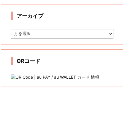
リ
ー
アーカイブ
ア
ー
カ
イ
ブ
QRコード