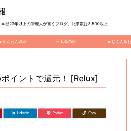
情報
u歴23年以上の管理人が書くブログ。記事数は3,500以上！
auかんたん決済
三太郎の日
auじぶん銀
のポイントで還元！ [Relux]
LinkedIn
Pocket
Copy