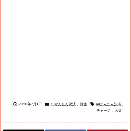

2020年7月1日

auかんたん決済
,
障害

auかんたん決済
,
チャージ
,
入金