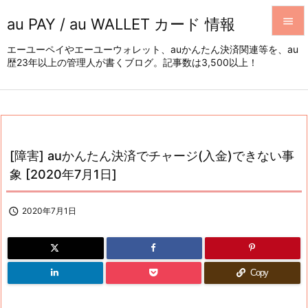
au PAY / au WALLET カード 情報


エーユーペイやエーユーウォレット、auかんたん決済関連等を、au
歴23年以上の管理人が書くブログ。記事数は3,500以上！
メニュ

サイド

前へ

[障害] auかんたん決済でチャージ(入金)できない事
次へ
象 [2020年7月1日]

検索

2020年7月1日
Copy