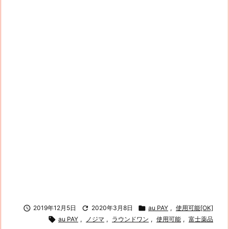

2019年12月5日

2020年3月8日

au PAY
,
使用可能[OK]

au PAY
,
ノジマ
,
ラウンドワン
,
使用可能
,
富士薬品