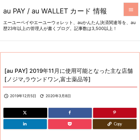
au PAY / au WALLET カード 情報


エーユーペイやエーユーウォレット、auかんたん決済関連等を、au
歴23年以上の管理人が書くブログ。記事数は3,500以上！
メニュ

サイド

前へ

[au PAY] 2019年11月に使用可能となった主な店舗
次へ
[ノジマ,ラウンドワン,富士薬品等]

検索

2019年12月5日

2020年3月8日
Copy