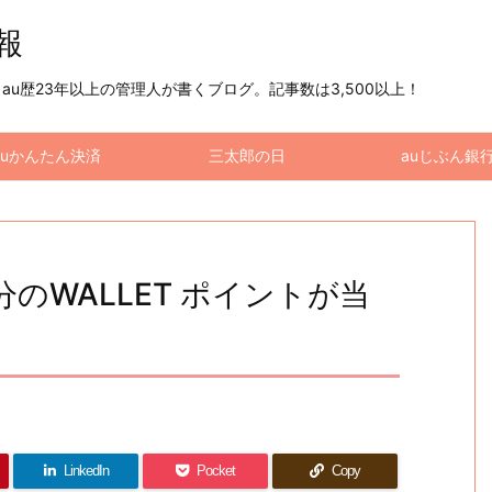
情報
u歴23年以上の管理人が書くブログ。記事数は3,500以上！
auかんたん決済
三太郎の日
auじぶん銀
分のWALLET ポイントが当
LinkedIn
Pocket
Copy