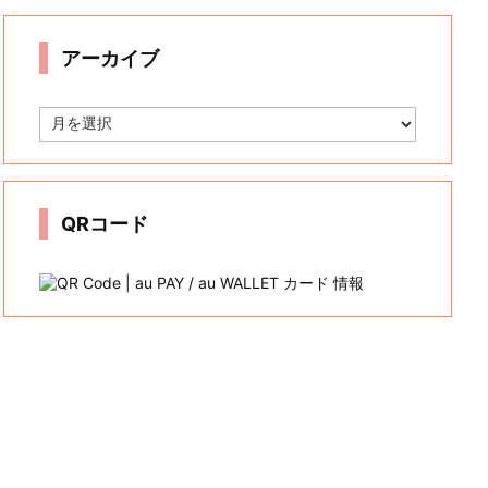
リ
ー
アーカイブ
ア
ー
カ
イ
ブ
QRコード