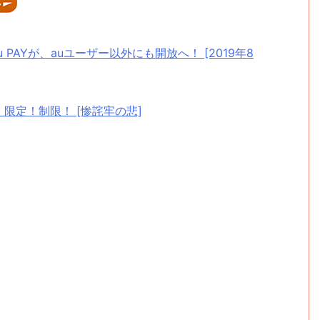
au PAYが、auユーザー以外にも開放へ！ [2019年8
！限定！制限！ [惨詫牢の悲]