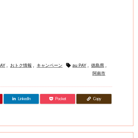
PAY
,
おトク情報
,
キャンペーン

au PAY
,
徳島県
,
阿南市
LinkedIn
Pocket
Copy