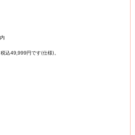
以内
込49,999円です(仕様)。